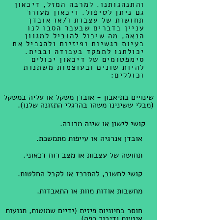
והתנהגותנו. למרבה המזל, דיכאון
גם ניתן לטיפול. דיכאון מעורר
תחושות של עצבות ו/או אובדן
עניין בדברים שבעבר הסבו לנו
הנאה, מה שיכול להוביל למגוון
בעיות רגשיות ופיזיות ולהגביל את
יכולתנו לתפקד בעבודה ובבית.
סימפטומים של דיכאון יכולים
להיות שונים ובעוצמות משתנות
וכוללים:
שינויים בתיאבון - אובדן משקל או עליה במשקל
(מבלי ששינינו משהו בהרגלי התזונה שלנו).
קושי לישון או שינה מרובה.
אובדן אנרגיה או עייפות מתמשכת.
תחושה של עצבות או מצב רוח דכאוני.
קושי לחשוב, להתרכז או לקבל החלטות.
מחשבות אודות מוות או התאבדות.
חוסר בחיוניות פיזית (ידיים שמוטות, תנועות
איטיות ודיבור רפה).