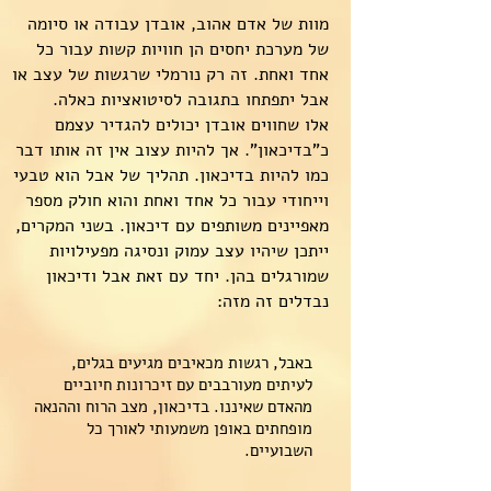
מוות של אדם אהוב, אובדן עבודה או סיומה
של מערכת יחסים הן חוויות קשות עבור כל
אחד ואחת. זה רק נורמלי שרגשות של עצב או
אבל יתפתחו בתגובה לסיטואציות כאלה.
אלו שחווים אובדן יכולים להגדיר עצמם
כ"בדיכאון". אך להיות עצוב אין זה אותו דבר
כמו להיות בדיכאון. תהליך של אבל הוא טבעי
וייחודי עבור כל אחד ואחת והוא חולק מספר
מאפיינים משותפים עם דיכאון. בשני המקרים,
ייתכן שיהיו עצב עמוק ונסיגה מפעילויות
שמורגלים בהן. יחד עם זאת אבל ודיכאון
נבדלים זה מזה:
באבל, רגשות מכאיבים מגיעים בגלים,
לעיתים מעורבבים עם זיכרונות חיוביים
מהאדם שאיננו. בדיכאון, מצב הרוח וההנאה
מופחתים באופן משמעותי לאורך כל
השבועיים.