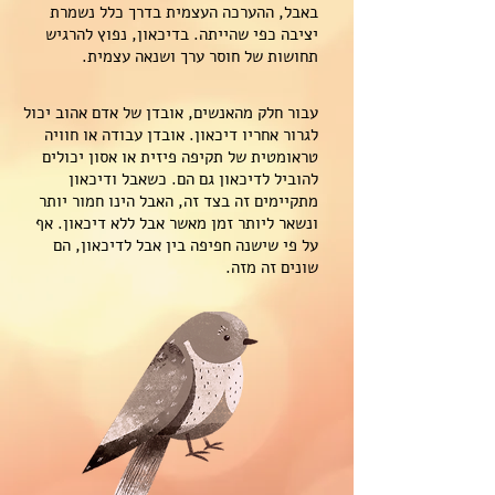
באבל, ההערכה העצמית בדרך כלל נשמרת
יציבה כפי שהייתה. בדיכאון, נפוץ להרגיש
תחושות של חוסר ערך ושנאה עצמית.
עבור חלק מהאנשים, אובדן של אדם אהוב יכול
לגרור אחריו דיכאון. אובדן עבודה או חוויה
טראומטית של תקיפה פיזית או אסון יכולים
להוביל לדיכאון גם הם. כשאבל ודיכאון
מתקיימים זה בצד זה, האבל הינו חמור יותר
ונשאר ליותר זמן מאשר אבל ללא דיכאון. אף
על פי שישנה חפיפה בין אבל לדיכאון, הם
שונים זה מזה.