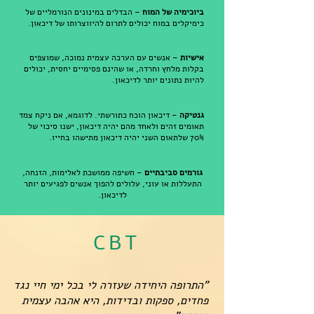
ביוכימיה של המוח
– הבדלים במינונים הנורמליים של
כימיקלים במוח יכולים לתרום להיווצרותו של דיכאון.
אישיות
– אנשים עם הערכה עצמית נמוכה, שמוצפים
בקלות מלחץ וחרדה, או שהינם פסימיים יחסית, יכולים
להיות נתונים יותר לדיכאון.
גנטיקה
– דיכאון הוכח כתורשתי. לדוגמא, אם ניקח צמד
תאומים זהים ולאחד מהם יהיה דיכאון, ישנו סיכוי של
70% שלתאום השני יהיה דיכאון מתישהו בחייו.
גורמים סביבתיים
– חשיפה ממושכת לאלימות, הזנחה,
התעללות או עוני, עלולים להפוך אנשים לפגיעים יותר
לדיכאון.
CBT
"התרופה היחידה שעזרה לי בכל ימי חיי נגד
פחדים, ספקות ובדידות, היא אהבה עצמית