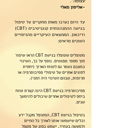
עצומה".
-אליסון מאלי
עד היום נערכו מאות מחקרים על טיפול
בגישה ההתנהגותית קוגניטיבית (CBT)
ודיכאון. הממצאים העיקריים מהניסויים
השונים מראים:
מטופלים שטופלו בגישת CBT הראו שיפור
תוך מספר מפגשים. נוסף על כך, השינוי
במצבם נשמר גם לטווח הארוך (יחסית
לסוגים אחרים של טיפולי פסיכותרפיה או
תרופות, שבהם השינוי היה זמני).
פסיכותרפיה בגישת CBT הינה קצרת טווח
ביחס לטיפולים אחרים שיכולים להימשך
שנים.
בטיפול בגישת CBT, המטופל מקבל ידע
וכלים שישמשו אותו לאורך כל החיים
ולמעשה בעתיד, ישמש כסוג של מטפל